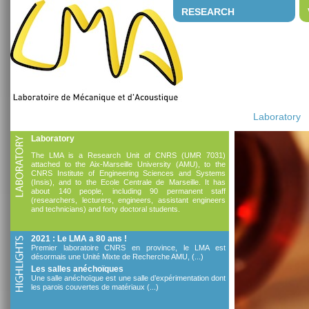
RESEARCH
Laboratory
Laboratory
The LMA is a Research Unit of CNRS (UMR 7031)
attached to the Aix-Marseille University (AMU), to the
CNRS Institute of Engineering Sciences and Systems
(Insis), and to the Ecole Centrale de Marseille. It has
about 140 people, including 90 permanent staff
(researchers, lecturers, engineers, assistant engineers
and technicians) and forty doctoral students.
2021 : Le LMA a 80 ans !
Premier laboratoire CNRS en province, le LMA est
désormais une Unité Mixte de Recherche AMU, (...)
Les salles anéchoïques
Une salle anéchoïque est une salle d’expérimentation dont
les parois couvertes de matériaux (...)