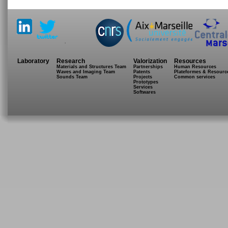
.
Laboratory
Research
Valorization
Resources
Materials and Structures Team
Partnerships
Human Resources
Waves and Imaging Team
Patents
Plateformes & Resourc
Sounds Team
Projects
Common services
Prototypes
Services
Softwares