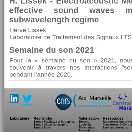
H. Lissek - Electroacoustic M
effective sound waves ma
subwavelength regime
Hervé Lissek
Laboratoire de Traitement des Signaux LT
Semaine du son 2021
Pour la « semaine du son » 2021, nous
souvenir à travers nos interactions "s
pendant l’année 2020.
.
Laboratoire
Recherche
Valorisation
Ressources
Equipe Matériaux et Structures
Brevets
Ressources humaine
Equipe Ondes et Imagerie
Logiciels
Plateformes & Centre
Equipe Sons
Partenariats
Services communs
Prestations