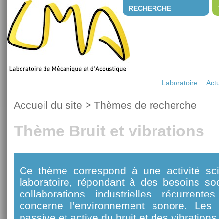
RECHERCHE
Laboratoire
Actu
Accueil du site
>
Thèmes de recherche
Thème Bruit et vibrations
Ce thème correspond à une activité sci
laboratoire, répondant à des besoins so
collaborations industrielles récurrente
concerne l’environnement sonore. Les 
passive et active du bruit et des vibrations