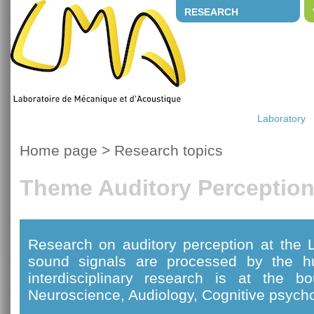
RESEARCH
Laboratory
Home page
>
Research topics
Theme Auditory Perceptio
Research on auditory perception at the
sound signals are processed by the h
interdisciplinary research is at the b
Neuroscience, Audiology, Cognitive psych