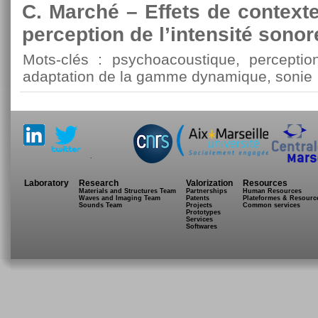
C. Marché – Effets de context
perception de l’intensité sonor
Mots-clés : psychoacoustique, perception
adaptation de la gamme dynamique, sonie
.
Laboratory
Research
Valorization
Resources
Materials and Structures Team
Partnerships
Human Resources
Waves and Imaging Team
Patents
Plateformes & Resourc
Sounds Team
Projects
Common services
Prototypes
Services
Softwares