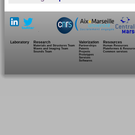
.
Laboratory
Research
Valorization
Resources
Materials and Structures Team
Partnerships
Human Resources
Waves and Imaging Team
Patents
Plateformes & Resourc
Sounds Team
Projects
Common services
Prototypes
Services
Softwares