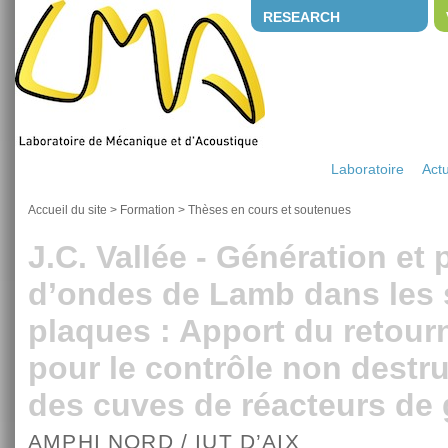
RESEARCH
Laboratoire
Actu
Accueil du site
>
Formation
>
Thèses en cours et soutenues
J.C. Vallée - Génération et
d’ondes de Lamb dans les s
plaques : Apport du retou
pour le contrôle non destru
des cuves de réacteurs de 
AMPHI NORD / IUT D’AIX