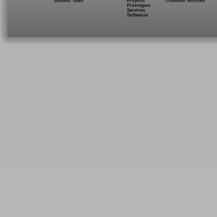
Sounds Team
Projects
Common services
Prototypes
Services
Softwares