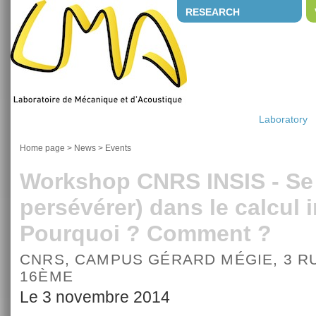
RESEARCH
Laboratory
Home page
>
News
>
Events
Workshop CNRS INSIS - Se 
persévérer) dans le calcul i
Pourquoi ? Comment ?
CNRS, CAMPUS GÉRARD MÉGIE, 3 RU
16ÈME
Le 3 novembre 2014