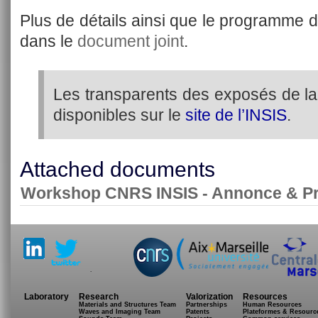
Plus de détails ainsi que le programme d
dans le
document joint
.
Les transparents des exposés de la
disponibles sur le
site de l’INSIS
.
Attached documents
Workshop CNRS INSIS - Annonce & 
.
Laboratory
Research
Valorization
Resources
Materials and Structures Team
Partnerships
Human Resources
Waves and Imaging Team
Patents
Plateformes & Resourc