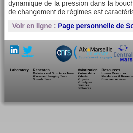
dynamique de la pression dans la bouch
de changement de régimes est caractéri
Voir en ligne :
Page personnelle de So
.
Laboratory
Research
Valorization
Resources
Materials and Structures Team
Partnerships
Human Resources
Waves and Imaging Team
Patents
Plateformes & Resourc
Sounds Team
Projects
Common services
Prototypes
Services
Softwares