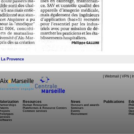
de La Provence
|
Webmail
|
VPN
|
I
Valorization
Resources
News
Publications
Ed
Partnerships
Human Resources
Honours and awards
PhD
Patents
Plateformes & Resource Centers
Seminars
Inte
Projects
Common services
Events
Ope
Prototypes
Recruitment
PhD
Services
Softwares