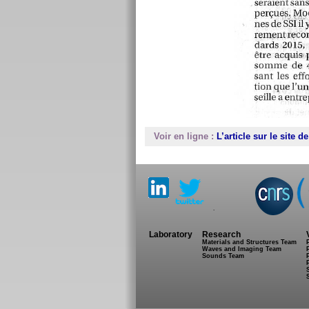
Voir en ligne :
L’article sur le site 
.
Laboratory
Research
Materials and Structures Team
Waves and Imaging Team
Sounds Team