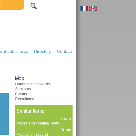
S
ral public area
Directory
Contact
Map
Honours and awards
Seminars
Events
Recruitment
Similar Items
t
Team
Waves and Imaging Team
Topic
Medical ultrasound