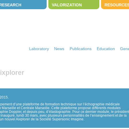
RESEARCH
VALORIZATION
RESOURCE
Laboratory
News
Publications
Education
Gene
ixplorer
 2015.
ppement d’une plateforme de formation technique sur l’échographie médicale
 Marseille et Centrale Marseille. Cette plateforme propose différents modules
phie Doppler, et depuis peu, d’élastographie. Pour ce dernier module, le présiden
a inauguré, lundi 30 mars, avec plusieurs personnalités de l’enseignement et de la
’un nouvel Aixplorer de la Société Supersonic Imagine.