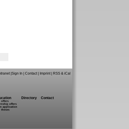
ntranet
|
Sign In
|
Contact
|
Imprint
|
RSS & iCal
ucation
Directory
Contact
 offers
rnship offers
n application
 theses