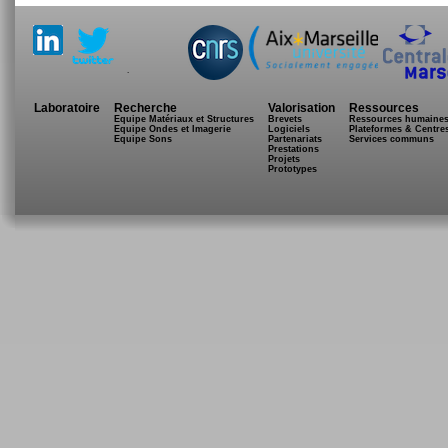
.
Laboratoire
Recherche
Valorisation
Ressources
Equipe Matériaux et Structures
Brevets
Ressources humaine
Equipe Ondes et Imagerie
Logiciels
Plateformes & Centre
Equipe Sons
Partenariats
Services communs
Prestations
Projets
Prototypes