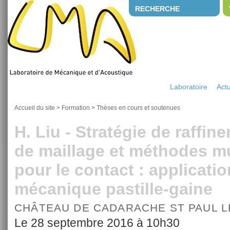
RECHERCHE
Laboratoire
Actu
Accueil du site
>
Formation
>
Thèses en cours et soutenues
H. Liu - Stratégie de raffi
de maillage et méthodes mul
pour le contact : applicatio
mécanique pastille-gaine
CHÂTEAU DE CADARACHE ST PAUL 
Le 28 septembre 2016 à 10h30