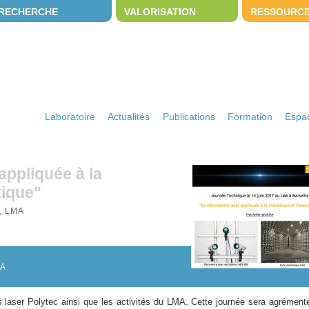
RECHERCHE
VALORISATION
RESSOURC
Laboratoire
Actualités
Publications
Formation
Espac
appliquée à la
tique"
, LMA
MA
 laser Polytec ainsi que les activités du LMA. Cette journée sera agrément