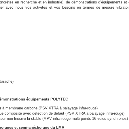
concrètes en recherche et en industrie), de démonstrations d’équipements et 
ager avec nous vos activités et vos besoins en termes de mesure vibratoi
darache)
 démonstrations équipements POLYTEC
ur à membrane carbone (PSV XTRA à balayage infra-rouge)
ue composite avec détection de défaut (PSV XTRA à balayage infra-rouge)
eur non-linéaire bi-stable (MPV infra-rouge multi points 16 voies synchrones)
échoiques et semi-anéchoique du LMA