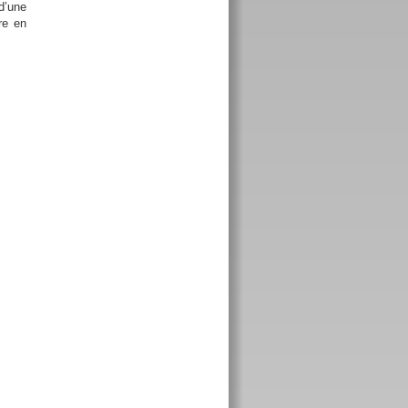
d’une
re en