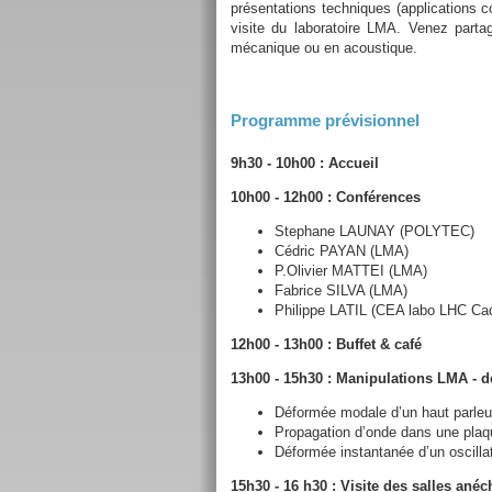
présentations techniques (applications 
visite du laboratoire LMA. Venez part
mécanique ou en acoustique.
Programme prévisionnel
9h30 - 10h00 : Accueil
10h00 - 12h00 : Conférences
Stephane LAUNAY (POLYTEC)
Cédric PAYAN (LMA)
P.Olivier MATTEI (LMA)
Fabrice SILVA (LMA)
Philippe LATIL (CEA labo LHC Ca
12h00 - 13h00 : Buffet & café
13h00 - 15h30 : Manipulations LMA -
Déformée modale d’un haut parle
Propagation d’onde dans une plaq
Déformée instantanée d’un oscillat
15h30 - 16 h30 : Visite des salles an