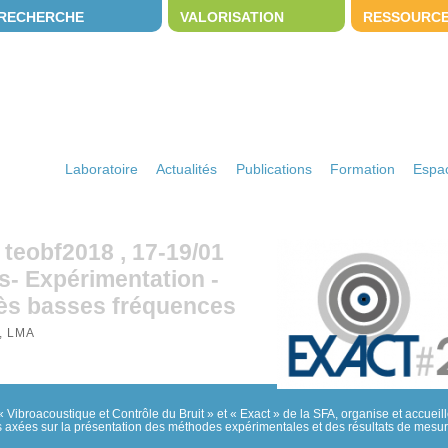
RECHERCHE
VALORISATION
RESSOURC
Laboratoire
Actualités
Publications
Formation
Espac
eobf2018 , 17-19/01
s- Expérimentation -
très basses fréquences
, LMA
 Vibroacoustique et Contrôle du Bruit » et « Exact » de la SFA, organise et accueil
es axées sur la présentation des méthodes expérimentales et des résultats de mesu