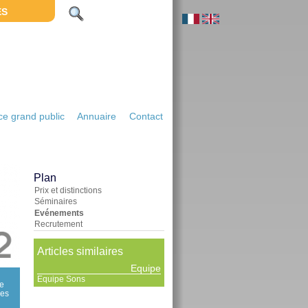
ES
e grand public
Annuaire
Contact
Plan
Prix et distinctions
Séminaires
Evénements
Recrutement
Articles similaires
Equipe
Equipe Sons
le
res