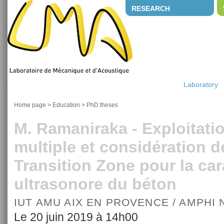
RESEARCH
Laboratory
Home page
>
Education
>
PhD theses
M. Ramaniraka - Exploitatio
multiple et considération de
Transition Zone pour la car
ultrasonore du béton
IUT AMU AIX EN PROVENCE / AMPHI
Le 20 juin 2019 à 14h00