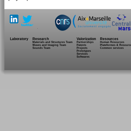
.
Laboratory
Research
Valorization
Resources
Materials and Structures Team
Partnerships
Human Resources
Waves and Imaging Team
Patents
Plateformes & Resourc
Sounds Team
Projects
Common services
Prototypes
Services
Softwares