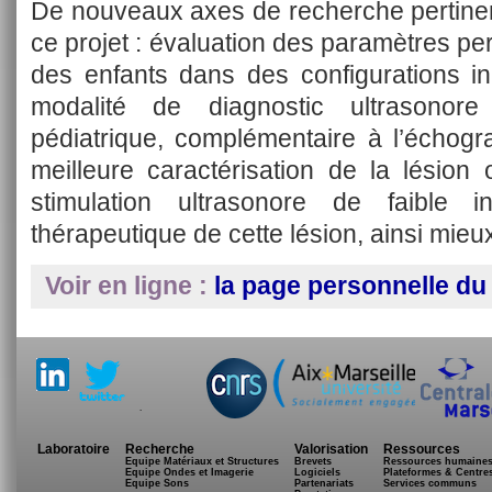
De nouveaux axes de recherche pertinen
ce projet : évaluation des paramètres per
des enfants dans des configurations i
modalité de diagnostic ultrasonore
pédiatrique, complémentaire à l’échog
meilleure caractérisation de la lésion 
stimulation ultrasonore de faible i
thérapeutique de cette lésion, ainsi mieu
Voir en ligne :
la page personnelle du
.
Laboratoire
Recherche
Valorisation
Ressources
Equipe Matériaux et Structures
Brevets
Ressources humaine
Equipe Ondes et Imagerie
Logiciels
Plateformes & Centre
Equipe Sons
Partenariats
Services communs