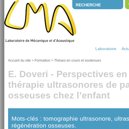
RECHERCHE
Laboratoire
Actu
Accueil du site
>
Formation
>
Thèses en cours et soutenues
E. Doveri - Perspectives en
thérapie ultrasonores de p
osseuses chez l’enfant
Mots-clés : tomographie ultrasonore, ultras
régénération osseuses.