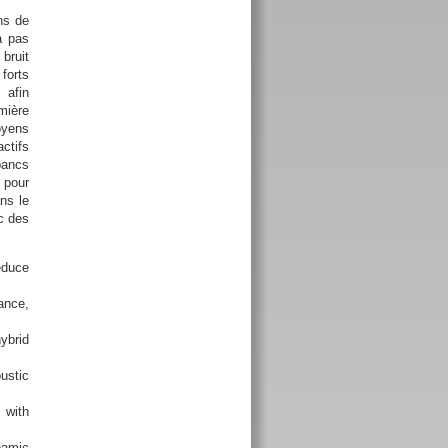
ns de
a pas
bruit
forts
 afin
mière
oyens
ctifs
bancs
 pour
ns le
c des
educe
ance,
ybrid
ustic
 with
namic