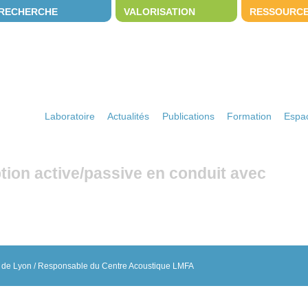
RECHERCHE
VALORISATION
RESSOURC
Laboratoire
Actualités
Publications
Formation
Espac
tion active/passive en conduit avec
le de Lyon / Responsable du Centre Acoustique LMFA