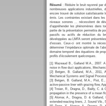
Résumé
: Réduire le bruit rayonné par 
nombreuses applications industrielles,
encore trouvé de solution satisfaisante
émis. Les contraintes existant dans les 
niveaux sonores … nécessitent de déve
d’appréhender les phénomènes dans tou
partie de la présentation permettra de 
passifs ou actifs de réduction du bru
développées au LMFA seront présentées [1
d’essais. Ceux-ci ont montré la néces
déterminer l’impédance optimale de l’ab
domaine temporel des équations de prop
profils d’écoulement quelconques.
[1] Mazeaud B., Galland M.A., 2007. A 
noise in flow duct applications, Mechan
[2] Betgen, B. Galland, M.A., 2011, 
Mechanical Systems and Signal Processi
[3] Betgen, B. Galland, M.A., Piot, E.,
active-passive liner with grazing flow, Ap
[4] Troian, R., Dragna, D., Bailly, C. 
propagation in the presence of a mean fl
[5] Alomar, A., Dragna, D. & Galland,
extended-reacting liners, J. Sound Vib., 
[6] Deng, Y., Alomar, A., Dragna, D. 