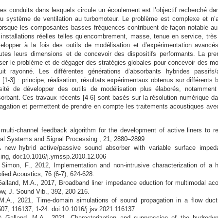
des conduits dans lesquels circule un écoulement est l’objectif recherché da
 du système de ventilation au turbomoteur. Le problème est complexe et n’
 lorsque les composantes basses fréquences contribuent de façon notable au 
installations réelles telles qu’encombrement, masse, tenue en service, très 
lopper à la fois des outils de modélisation et d’expérimentation avancés
tes leurs dimensions et de concevoir des dispositifs performants. La pre
poser le problème et de dégager des stratégies globales pour concevoir des m
it rayonné. Les différentes générations d’absorbants hybrides passifs/a
-3] : principe, réalisation, résultats expérimentaux obtenus sur différents 
sité de développer des outils de modélisation plus élaborés, notamment
sorbant. Ces travaux récents [4-6] sont basés sur la résolution numérique da
agation et permettent de prendre en compte les traitements acoustiques ave
multi-channel feedback algorithm for the development of active liners to r
ical Systems and Signal Processing , 21, 2880–2899
A new hybrid active/passive sound absorber with variable surface imped
ng, doi:10.1016/j.ymssp.2010.12.006
 Simon, F., 2012, Implementation and non-intrusive characterization of a h
plied Acoustics, 76 (6-7), 624-628.
& Galland, M.A., 2017, Broadband liner impedance eduction for multimodal aco
ow, J. Sound Vib., 392, 200-216.
 M.A., 2021, Time-domain simulations of sound propagation in a flow duct
507, 116137, 1-24. doi:10.1016/j.jsv.2021.116137
& Galland, M.A., 2021, Characterization and suppression of the hydrody