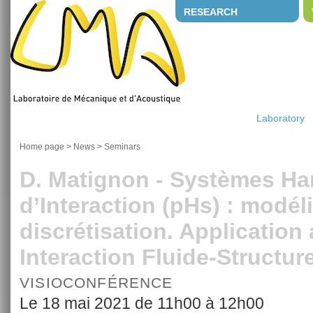
RESEARCH
Laboratory
Home page
>
News
>
Seminars
D. Matignon - Systèmes Ha
d’Interaction (pHs) : modéli
discrétisation. Application
Interaction Fluide-Structure
VISIOCONFÉRENCE
Le 18 mai 2021 de 11h00 à 12h00