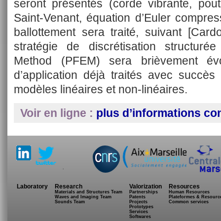
seront présentés (corde vibrante, pou
Saint-Venant, équation d’Euler compress
ballottement sera traité, suivant [Card
stratégie de discrétisation structurée
Method (PFEM) sera brièvement év
d’application déjà traités avec succè
modèles linéaires et non-linéaires.
Voir en ligne :
plus d’informations co
.
Laboratory
Research
Valorization
Resources
Materials and Structures Team
Partnerships
Human Resources
Waves and Imaging Team
Patents
Plateformes & Resourc
Sounds Team
Projects
Common services
Prototypes
Services
Softwares