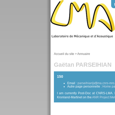
Accueil du site
>
Annuaire
Gaëtan PARSEIHIAN
150
Email :
parseihian[at]lma.cnrs-mrs.
Autre page personnelle :
Home p
I am currently Post-Doc at CNRS-LMA. I
Kronland-Martinet on the
ANR Project Me