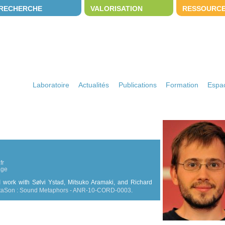
RECHERCHE
VALORISATION
RESSOURC
Laboratoire
Actualités
Publications
Formation
Espac
fr
age
 work with Sølvi Ystad, Mitsuko Aramaki, and Richard
taSon : Sound Metaphors - ANR-10-CORD-0003
.