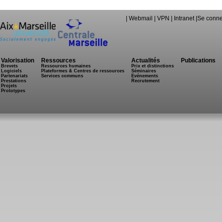
|
Webmail
|
VPN
|
Intranet
|
Se conne
Valorisation
Ressources
Actualités
Publications
Brevets
Ressources humaines
Prix et distinctions
Logiciels
Plateformes & Centres de ressources
Séminaires
Partenariats
Services communs
Evénements
Prestations
Recrutement
Projets
Prototypes