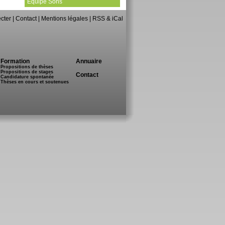
Equipe Sons
cter
|
Contact
|
Mentions légales
|
RSS & iCal
Formation
Annuaire
Propositions de thèses
Propositions de stages
Contact
Candidature spontanée
Thèses en cours et soutenues