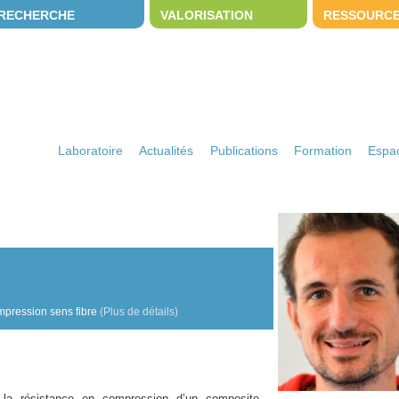
RECHERCHE
VALORISATION
RESSOURC
Laboratoire
Actualités
Publications
Formation
Espac
mpression sens fibre
(Plus de détails)
la résistance en compression d’un composite