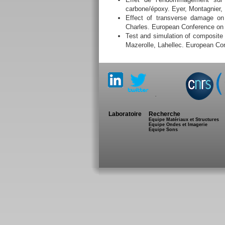
carbone/époxy. Eyer, Montagnier,
Effect of transverse damage on 
Charles. European Conference on
Test and simulation of composite 
Mazerolle, Lahellec. European Co
.
Laboratoire
Recherche
Equipe Matériaux et Structures
Equipe Ondes et Imagerie
Equipe Sons