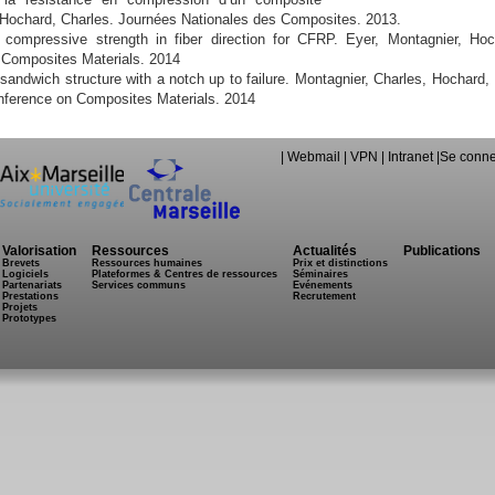
 Hochard, Charles. Journées Nationales des Composites. 2013.
compressive strength in fiber direction for CFRP. Eyer, Montagnier, Hoc
 Composites Materials. 2014
sandwich structure with a notch up to failure. Montagnier, Charles, Hochard, 
nference on Composites Materials. 2014
|
Webmail
|
VPN
|
Intranet
|
Se conne
Valorisation
Ressources
Actualités
Publications
Brevets
Ressources humaines
Prix et distinctions
Logiciels
Plateformes & Centres de ressources
Séminaires
Partenariats
Services communs
Evénements
Prestations
Recrutement
Projets
Prototypes