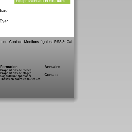
Equipe Matériaux et Structures
hard,
Eyer,
cter
|
Contact
|
Mentions légales
|
RSS & iCal
Formation
Annuaire
Propositions de thèses
Propositions de stages
Contact
Candidature spontanée
Thèses en cours et soutenues