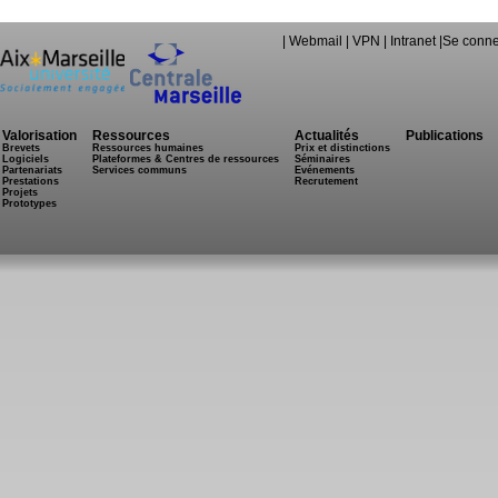
|
Webmail
|
VPN
|
Intranet
|
Se conne
Valorisation
Ressources
Actualités
Publications
Brevets
Ressources humaines
Prix et distinctions
Logiciels
Plateformes & Centres de ressources
Séminaires
Partenariats
Services communs
Evénements
Prestations
Recrutement
Projets
Prototypes