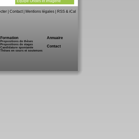
Equipe Ondes et Imagerie
cter
|
Contact
|
Mentions légales
|
RSS & iCal
Formation
Annuaire
Propositions de thèses
Propositions de stages
Contact
Candidature spontanée
Thèses en cours et soutenues