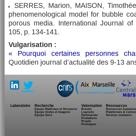
SERRES, Marion, MAISON, Timothée, 
phenomenological model for bubble coa
porous media. International Journal of
105, p. 134-141.
Vulgarisation :
« Pourquoi certaines personnes chan
Quotidien journal d’actualité des 9-13 an
.
Laboratoire
Recherche
Valorisation
Ressources
Equipe Matériaux et Structures
Brevets
Ressources humaine
Equipe Ondes et Imagerie
Logiciels
Plateformes & Centre
Equipe Sons
Partenariats
Services communs
Prestations
Projets
Prototypes