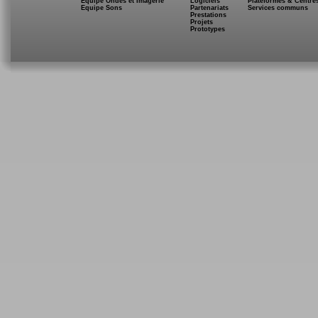
Equipe Ondes et Imagerie
Logiciels
Plateformes & Centre
Equipe Sons
Partenariats
Services communs
Prestations
Projets
Prototypes