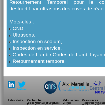
Retournement Temporel pour le co
destructif par ultrasons des cuves de réac
Mots-clés :
CND,
Ultrasons,
Inspection en sodium,
Inspection en service,
Ondes de Lamb / Ondes de Lamb fuyant
Retournement temporel
.
Laboratoire
Recherche
Valorisation
Ressources
Equipe Matériaux et Structures
Brevets
Ressources humaine