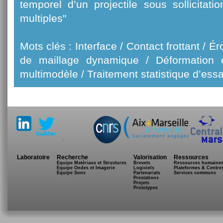
temporel d’un projectile sous sollicitat
multiples"
Mots clés : Interface / Contact frottant / É
de maillage dynamique / Déformation él
multimodèle / Traitement statistique d’essa
.
Laboratoire
Recherche
Valorisation
Ressources
Equipe Matériaux et Structures
Brevets
Ressources humaine
Equipe Ondes et Imagerie
Logiciels
Plateformes & Centre
Equipe Sons
Partenariats
Services communs
Prestations
Projets
Prototypes