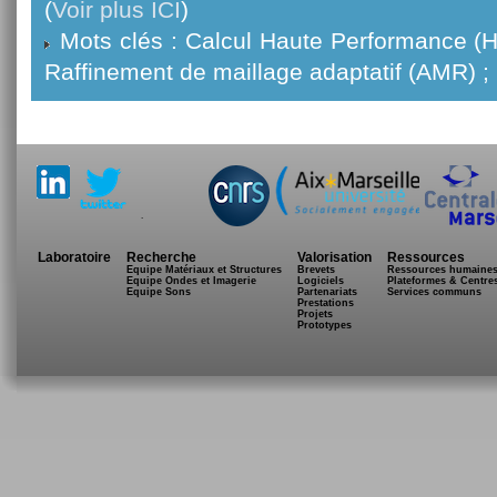
(
Voir plus ICI
)
Mots clés : Calcul Haute Performance (H
Raffinement de maillage adaptatif (AMR) ;
.
Laboratoire
Recherche
Valorisation
Ressources
Equipe Matériaux et Structures
Brevets
Ressources humaine
Equipe Ondes et Imagerie
Logiciels
Plateformes & Centre
Equipe Sons
Partenariats
Services communs
Prestations
Projets
Prototypes