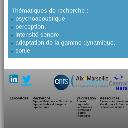
Thématiques de recherche :
psychoacoustique,
perception,
intensité sonore,
adaptation de la gamme dynamique,
sonie
.
Laboratoire
Recherche
Valorisation
Ressources
Equipe Matériaux et Structures
Brevets
Ressources humaine
Equipe Ondes et Imagerie
Logiciels
Plateformes & Centre
Equipe Sons
Partenariats
Services communs
Prestations
Projets
Prototypes