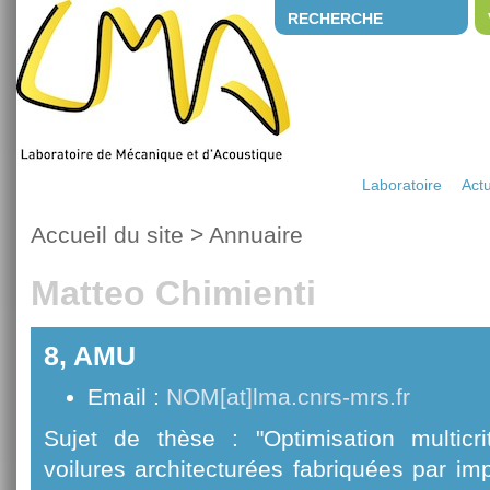
RECHERCHE
Laboratoire
Actu
Accueil du site
>
Annuaire
Matteo Chimienti
8, AMU
Email :
NOM[at]lma.cnrs-mrs.fr
Sujet de thèse : "Optimisation multicr
voilures architecturées fabriquées par im