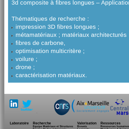
3d composite à fibres longues – Applicati
Thématiques de recherche :
impression 3D fibres longues ;
métamatériaux ; matériaux architecturés 
fibres de carbone,
optimisation multicritère ;
voilure ;
drone ;
caractérisation matériaux.
.
Laboratoire
Recherche
Valorisation
Ressources
Equipe Matériaux et Structures
Brevets
Ressources humaine