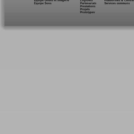
Equipe Ondes et Imagerie
Logiciels
Plateformes & Centre
Equipe Sons
Partenariats
Services communs
Prestations
Projets
Prototypes