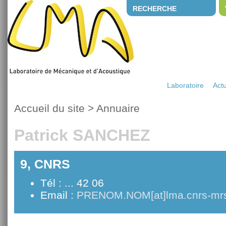
RECHERCHE
Laboratoire
Actu
Accueil du site
>
Annuaire
Patrick SANCHEZ
9, CNRS
Tél : ... 42 06
Email :
PRENOM.NOM[at]lma.cnrs-mrs