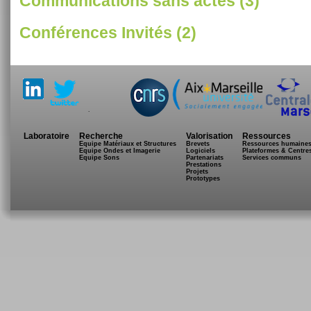
Communications sans actes (3)
Conférences Invités (2)
.
Laboratoire
Recherche
Valorisation
Ressources
Equipe Matériaux et Structures
Brevets
Ressources humaine
Equipe Ondes et Imagerie
Logiciels
Plateformes & Centre
Equipe Sons
Partenariats
Services communs
Prestations
Projets
Prototypes