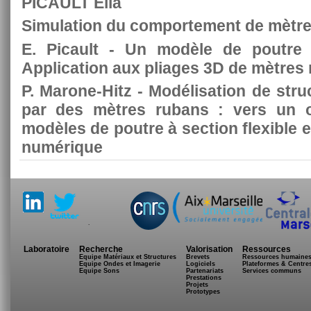
PICAULT Elia
Simulation du comportement de mètr
E. Picault - Un modèle de poutre à
Application aux pliages 3D de mètres
P. Marone-Hitz - Modélisation de stru
par des mètres rubans : vers un o
modèles de poutre à section flexible 
numérique
.
Laboratoire
Recherche
Valorisation
Ressources
Equipe Matériaux et Structures
Brevets
Ressources humaine
Equipe Ondes et Imagerie
Logiciels
Plateformes & Centre
Equipe Sons
Partenariats
Services communs
Prestations
Projets
Prototypes