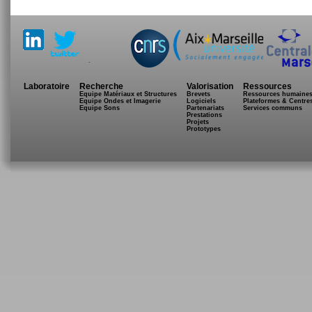
.
Laboratoire
Recherche
Valorisation
Ressources
Equipe Matériaux et Structures
Brevets
Ressources humaine
Equipe Ondes et Imagerie
Logiciels
Plateformes & Centre
Equipe Sons
Partenariats
Services communs
Prestations
Projets
Prototypes