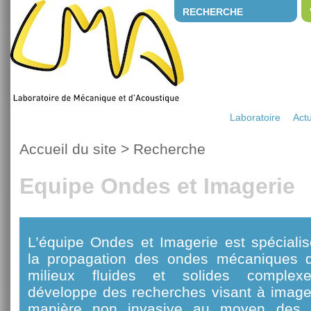
RECHERCHE
Laboratoire
Actu
Accueil du site
>
Recherche
Equipe Ondes et Imagerie
L’équipe Ondes et Imagerie est spéciali
la propagation des ondes mécaniques 
milieux fluides et solides complexe
développe des recherches visant à imager,
manière non invasive au moyen des on