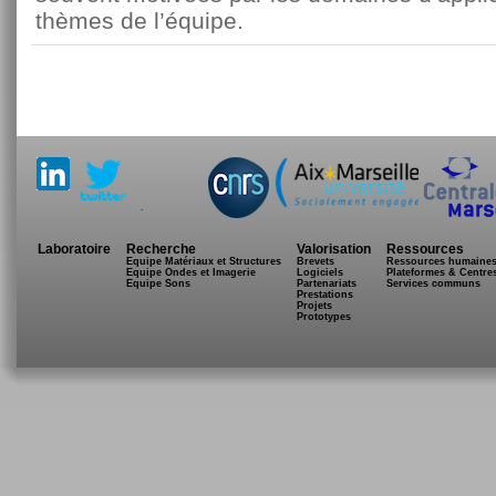
thèmes de l’équipe.
.
Laboratoire
Recherche
Valorisation
Ressources
Equipe Matériaux et Structures
Brevets
Ressources humaine
Equipe Ondes et Imagerie
Logiciels
Plateformes & Centre
Equipe Sons
Partenariats
Services communs
Prestations
Projets
Prototypes