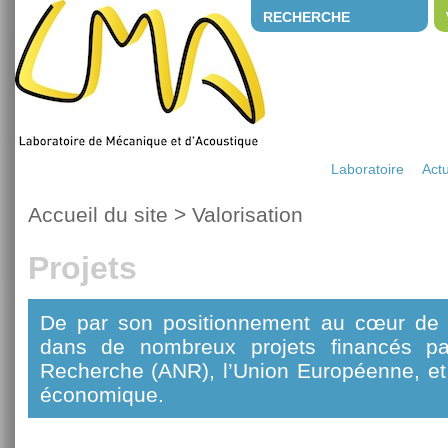
RECHERCHE
Laboratoire
Actu
Accueil du site
>
Valorisation
Projets
De par son positionnement au cœur de l
dans de nombreux projets financés pa
Recherche (ANR), l’Union Européenne, et
économique.