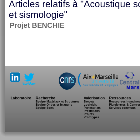
Articles relatifs à "Acoustique
et sismologie"
Projet BENCHIE
.
Laboratoire
Recherche
Valorisation
Ressources
Equipe Matériaux et Structures
Brevets
Ressources humaine
Equipe Ondes et Imagerie
Logiciels
Plateformes & Centre
Equipe Sons
Partenariats
Services communs
Prestations
Projets
Prototypes