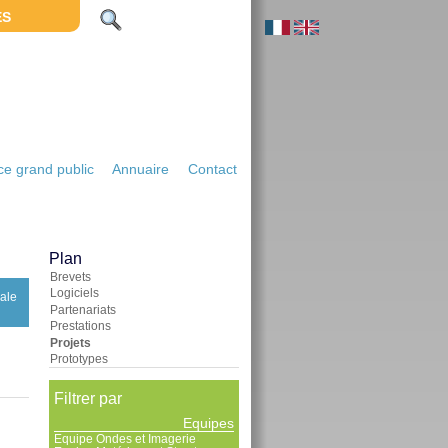
ES
e grand public
Annuaire
Contact
Plan
Brevets
Logiciels
nale
Partenariats
Prestations
Projets
Prototypes
Filtrer par
Equipes
Equipe Ondes et Imagerie