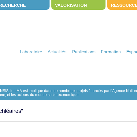
RECHERCHE
VALORISATION
RESSOURC
Laboratoire
Actualités
Publications
Formation
Espac
INSIS, le LMA est impliqué dans de nombreux projets financés par l’Agence Natio
ne, et les acteurs du monde socio-économique.
ochléaires"