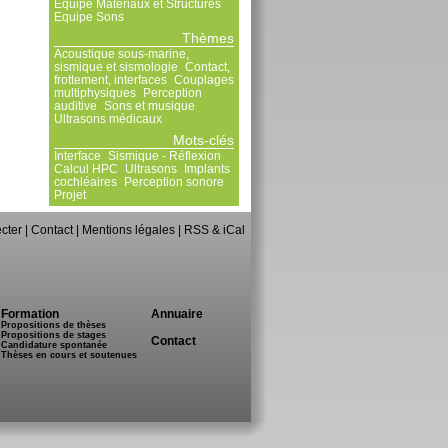
Equipe Matériaux et Structures
Equipe Sons
Thèmes
Acoustique sous-marine,
sismique et sismologie
Contact,
frottement, interfaces
Couplages
multiphysiques
Perception
auditive
Sons et musique
Ultrasons médicaux
Mots-clés
Interface
Sismique - Réflexion
Calcul HPC
Ultrasons
Implants
cochléaires
Perception sonore
Projet
cter
|
Contact
|
Mentions légales
|
RSS & iCal
Formation
Annuaire
Propositions de thèses
Propositions de stages
Contact
Candidature spontanée
Thèses en cours et soutenues