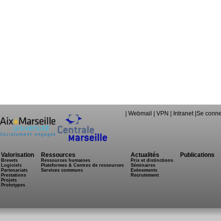
|
Webmail
|
VPN
|
Intranet
|
Se conne
Valorisation
Ressources
Actualités
Publications
Brevets
Ressources humaines
Prix et distinctions
Logiciels
Plateformes & Centres de ressources
Séminaires
Partenariats
Services communs
Evénements
Prestations
Recrutement
Projets
Prototypes