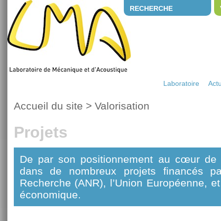
RECHERCHE
Laboratoire
Actu
Accueil du site
>
Valorisation
Projets
De par son positionnement au cœur de l
dans de nombreux projets financés pa
Recherche (ANR), l’Union Européenne, et
économique.