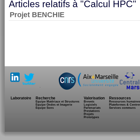
Articles relatifs à "Calcul HPC"
Projet BENCHIE
.
Laboratoire
Recherche
Valorisation
Ressources
Equipe Matériaux et Structures
Brevets
Ressources humaine
Equipe Ondes et Imagerie
Logiciels
Plateformes & Centre
Equipe Sons
Partenariats
Services communs
Prestations
Projets
Prototypes