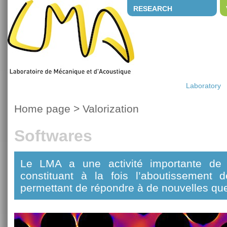
RESEARCH
Laboratory
Home page
>
Valorization
Softwares
Le LMA a une activité importante de 
constituant à la fois l’aboutissement 
permettant de répondre à de nouvelles que