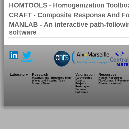
HOMTOOLS - Homogenization Toolbox
CRAFT - Composite Response And Fou
MANLAB - An interactive path-followin
software
.
Laboratory
Research
Valorization
Resources
Materials and Structures Team
Partnerships
Human Resources
Waves and Imaging Team
Patents
Plateformes & Resourc
Sounds Team
Projects
Common services
Prototypes
Services
Softwares