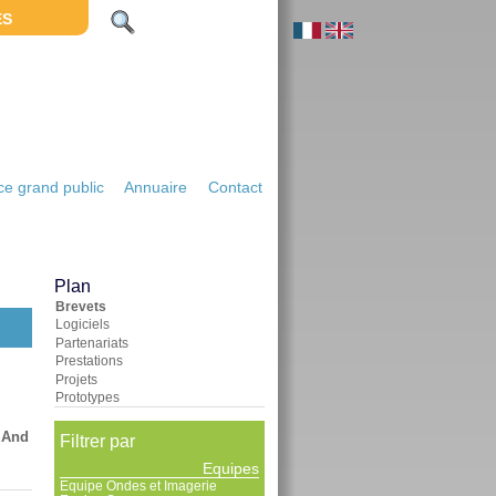
ES
e grand public
Annuaire
Contact
Plan
Brevets
Logiciels
Partenariats
Prestations
Projets
Prototypes
 And
Filtrer par
Equipes
Equipe Ondes et Imagerie