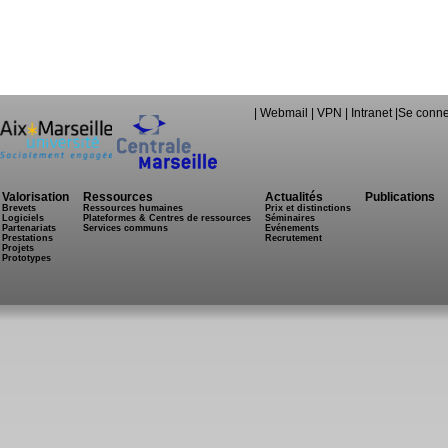
|
Webmail
|
VPN
|
Intranet
|
Se conne
Valorisation
Ressources
Actualités
Publications
Brevets
Ressources humaines
Prix et distinctions
Logiciels
Plateformes & Centres de ressources
Séminaires
Partenariats
Services communs
Evénements
Prestations
Recrutement
Projets
Prototypes