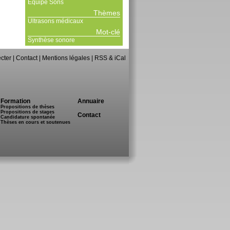
Equipe Sons
Thèmes
Ultrasons médicaux
Mot-clé
Synthèse sonore
cter
|
Contact
|
Mentions légales
|
RSS & iCal
Formation
Annuaire
Propositions de thèses
Propositions de stages
Contact
Candidature spontanée
Thèses en cours et soutenues