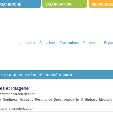
RECHERCHE
VALORISATION
RESSOURC
Laboratoire
Actualités
Publications
Formation
Espac
S, le LMA a une activité régulière de dépôt de brevets.
des et Imagerie"
tterer characterization
y Nonlinear Acoustic Resonance Spectrometry In A Biphase Medium
erer characterization