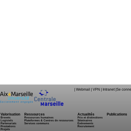
|
Webmail
|
VPN
|
Intranet
|
Se conne
Valorisation
Ressources
Actualités
Publications
Brevets
Ressources humaines
Prix et distinctions
Logiciels
Plateformes & Centres de ressources
Séminaires
Partenariats
Services communs
Evénements
Prestations
Recrutement
Projets