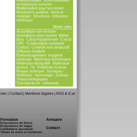
multiphysiques
Environnement
et nuisances sonores
Modélisation pour les ondes
Perception auditive
Sons et
musique
Structures
Ultrasons
médicaux
Mots-clés
Acoustique non linéaire
Acoustique sous-marine
Béton
Bois
Calcul fractionnaire
Calcul
HPC
Combustible nucléaire
Contact
Contrôle non destructif
Diffusion multiple
Endommagement
Imagerie
médicale
Matériaux anisotropes
Matériaux dissipatifs
Matériaux
poreux
Os
Problème inverse
Risque sismique
Sismique -
Réflexion
Sismologie
Sodium
Tissus biologiques
Transducteurs
Ultrasons
cter
|
Contact
|
Mentions légales
|
RSS & iCal
Formation
Annuaire
Propositions de thèses
Propositions de stages
Contact
Candidature spontanée
Thèses en cours et soutenues