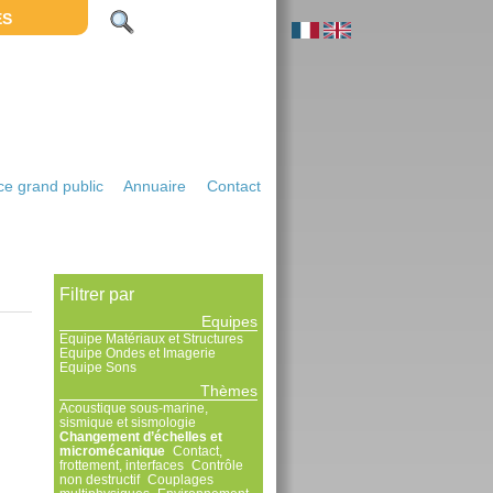
ES
e grand public
Annuaire
Contact
Filtrer par
Equipes
Equipe Matériaux et Structures
Equipe Ondes et Imagerie
Equipe Sons
Thèmes
Acoustique sous-marine,
sismique et sismologie
Changement d’échelles et
micromécanique
Contact,
frottement, interfaces
Contrôle
non destructif
Couplages