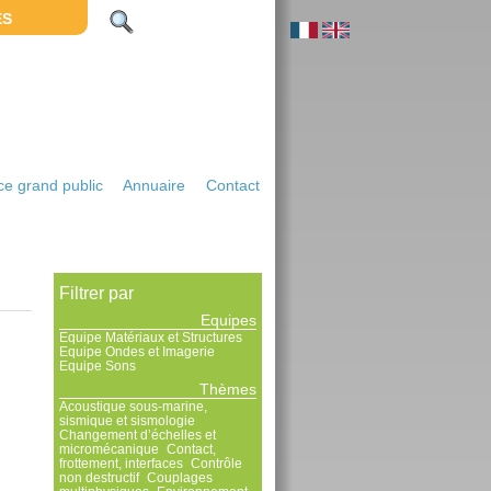
ES
e grand public
Annuaire
Contact
Filtrer par
Equipes
Equipe Matériaux et Structures
Equipe Ondes et Imagerie
Equipe Sons
Thèmes
Acoustique sous-marine,
sismique et sismologie
Changement d’échelles et
micromécanique
Contact,
frottement, interfaces
Contrôle
non destructif
Couplages