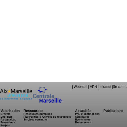
|
Webmail
|
VPN
|
Intranet
|
Se conne
Valorisation
Ressources
Actualités
Publications
Brevets
Ressources humaines
Prix et distinctions
Logiciels
Plateformes & Centres de ressources
Séminaires
Partenariats
Services communs
Evénements
Prestations
Recrutement
Projets