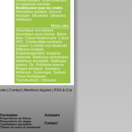
multiphysiques
Environnement
et nuisances sonores
Modélisation pour les ondes
Perception auditive
Sons et
musique
Structures
Ultrasons
médicaux
Mots-clés
Acoustique non linéaire
Acoustique sous-marine
Béton
Bois
Calcul fractionnaire
Calcul
HPC
Combustible nucléaire
Contact
Contrôle non destructif
Diffusion multiple
Endommagement
Imagerie
médicale
Matériaux anisotropes
Matériaux dissipatifs
Matériaux
poreux
Os
Problème inverse
Risque sismique
Sismique -
Réflexion
Sismologie
Sodium
Tissus biologiques
Transducteurs
Ultrasons
cter
|
Contact
|
Mentions légales
|
RSS & iCal
Formation
Annuaire
Propositions de thèses
Propositions de stages
Contact
Candidature spontanée
Thèses en cours et soutenues