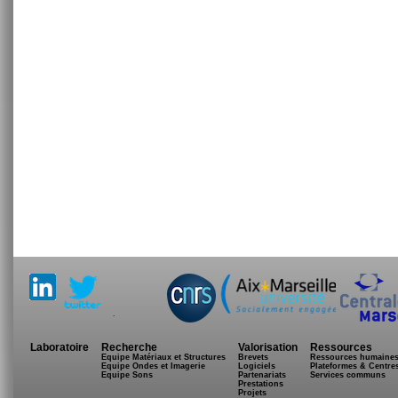
.
Laboratoire
Recherche
Valorisation
Ressources
Equipe Matériaux et Structures
Brevets
Ressources humaine
Equipe Ondes et Imagerie
Logiciels
Plateformes & Centre
Equipe Sons
Partenariats
Services communs
Prestations
Projets