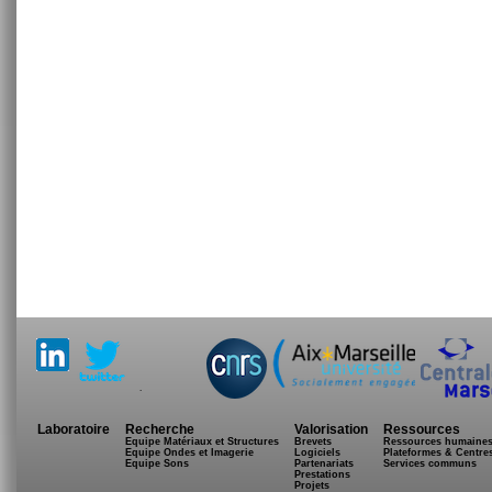
.
Laboratoire
Recherche
Valorisation
Ressources
Equipe Matériaux et Structures
Brevets
Ressources humaine
Equipe Ondes et Imagerie
Logiciels
Plateformes & Centre
Equipe Sons
Partenariats
Services communs
Prestations
Projets