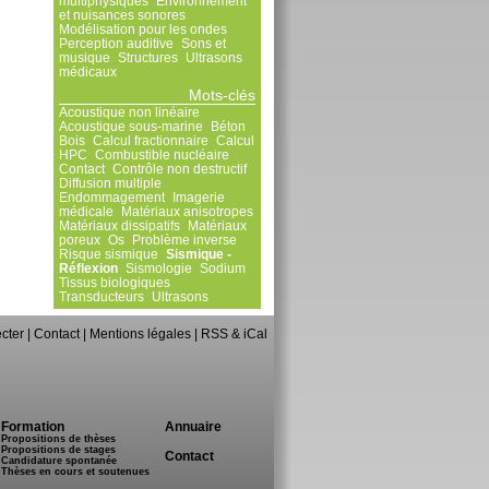
multiphysiques
Environnement
et nuisances sonores
Modélisation pour les ondes
Perception auditive
Sons et
musique
Structures
Ultrasons
médicaux
Mots-clés
Acoustique non linéaire
Acoustique sous-marine
Béton
Bois
Calcul fractionnaire
Calcul
HPC
Combustible nucléaire
Contact
Contrôle non destructif
Diffusion multiple
Endommagement
Imagerie
médicale
Matériaux anisotropes
Matériaux dissipatifs
Matériaux
poreux
Os
Problème inverse
Risque sismique
Sismique -
Réflexion
Sismologie
Sodium
Tissus biologiques
Transducteurs
Ultrasons
cter
|
Contact
|
Mentions légales
|
RSS & iCal
Formation
Annuaire
Propositions de thèses
Propositions de stages
Contact
Candidature spontanée
Thèses en cours et soutenues