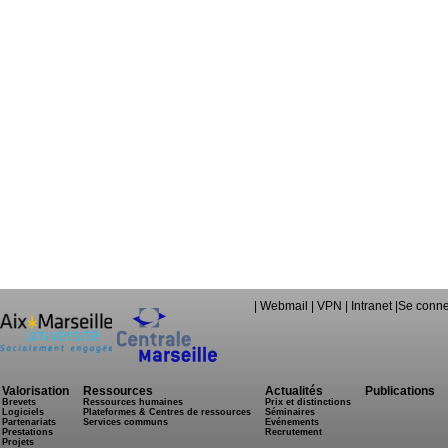
|
Webmail
|
VPN
|
Intranet
|
Se conne
Valorisation
Ressources
Actualités
Publications
Brevets
Ressources humaines
Prix et distinctions
Logiciels
Plateformes & Centres de ressources
Séminaires
Partenariats
Services communs
Evénements
Prestations
Recrutement
Projets