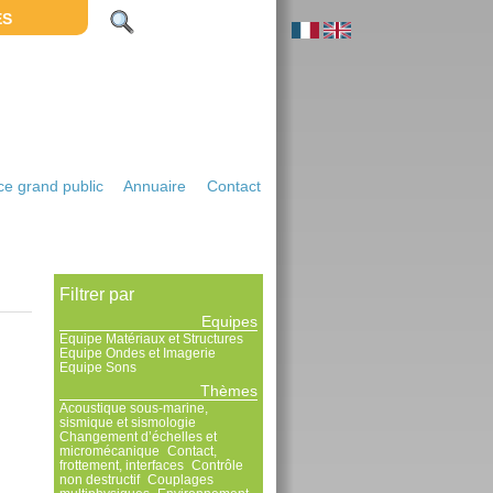
ES
e grand public
Annuaire
Contact
Filtrer par
Equipes
Equipe Matériaux et Structures
Equipe Ondes et Imagerie
Equipe Sons
Thèmes
Acoustique sous-marine,
sismique et sismologie
Changement d’échelles et
micromécanique
Contact,
frottement, interfaces
Contrôle
non destructif
Couplages