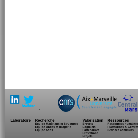
.
Laboratoire
Recherche
Valorisation
Ressources
Equipe Matériaux et Structures
Brevets
Ressources humaine
Equipe Ondes et Imagerie
Logiciels
Plateformes & Centre
Equipe Sons
Partenariats
Services communs
Prestations
Projets