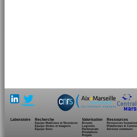
.
Laboratoire
Recherche
Valorisation
Ressources
Equipe Matériaux et Structures
Brevets
Ressources humaine
Equipe Ondes et Imagerie
Logiciels
Plateformes & Centre
Equipe Sons
Partenariats
Services communs
Prestations
Projets