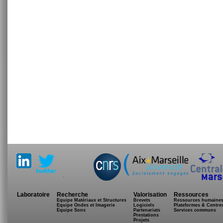
.
Laboratoire
Recherche
Valorisation
Ressources
Equipe Matériaux et Structures
Brevets
Ressources humaine
Equipe Ondes et Imagerie
Logiciels
Plateformes & Centre
Equipe Sons
Partenariats
Services communs
Prestations
Projets