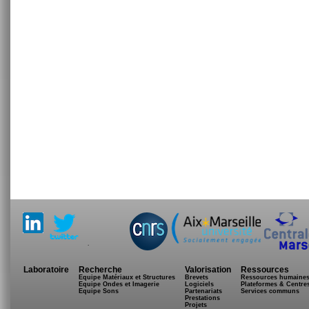
.
Laboratoire
Recherche
Valorisation
Ressources
Equipe Matériaux et Structures
Brevets
Ressources humaine
Equipe Ondes et Imagerie
Logiciels
Plateformes & Centre
Equipe Sons
Partenariats
Services communs
Prestations
Projets