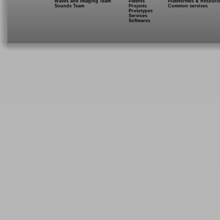
Waves and Imaging Team
Patents
Plateformes & Resourc
Sounds Team
Projects
Common services
Prototypes
Services
Softwares