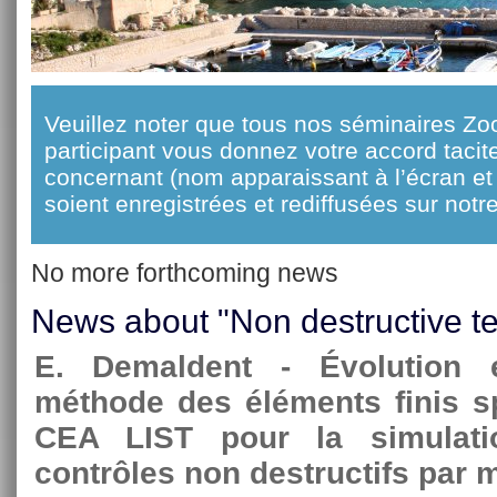
Veuillez noter que tous nos séminaires Zo
participant vous donnez votre accord taci
concernant (nom apparaissant à l’écran et 
soient enregistrées et rediffusées sur notre
No more forthcoming news
News about "Non destructive te
E. Demaldent - Évolution e
méthode des éléments finis s
CEA LIST pour la simulat
contrôles non destructifs par 