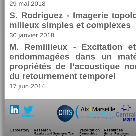
29 mai 2018
S. Rodriguez - Imagerie topol
milieux simples et complexes
30 janvier 2018
M. Remillieux - Excitation e
endommagées dans un matér
propriétés de l’acoustique no
du retournement temporel
17 juin 2014
.
Laboratory
Research
Valorization
Resources
Materials and Structures Team
Partnerships
Human Resources