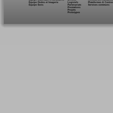
Equipe Ondes et Imagerie
Logiciels
Plateformes & Centre
Equipe Sons
Partenariats
Services communs
Prestations
Projets
Prototypes