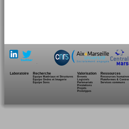
.
Laboratoire
Recherche
Valorisation
Ressources
Equipe Matériaux et Structures
Brevets
Ressources humaine
Equipe Ondes et Imagerie
Logiciels
Plateformes & Centre
Equipe Sons
Partenariats
Services communs
Prestations
Projets
Prototypes