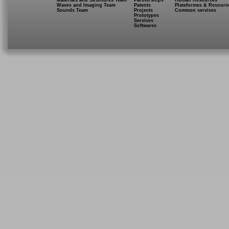
Waves and Imaging Team
Patents
Plateformes & Resourc
Sounds Team
Projects
Common services
Prototypes
Services
Softwares