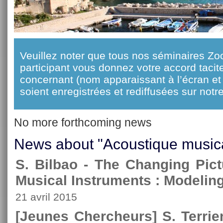
Veuillez noter que tous nos séminaires Zo
participant vous donnez votre accord taci
concernant (nom apparaissant à l’écran et 
soient enregistrées et rediffusées sur notre
No more forthcoming news
News about "Acoustique music
S. Bilbao - The Changing Pict
Musical Instruments : Modelin
21 avril 2015
[Jeunes Chercheurs] S. Terrie