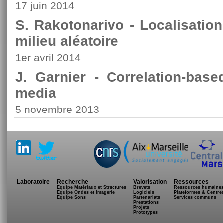
17 juin 2014
S. Rakotonarivo - Localisation
milieu aléatoire
1er avril 2014
J. Garnier - Correlation-bas
media
5 novembre 2013
.
Laboratoire
Recherche
Valorisation
Ressources
Equipe Matériaux et Structures
Brevets
Ressources humaine
Equipe Ondes et Imagerie
Logiciels
Plateformes & Centre
Equipe Sons
Partenariats
Services communs
Prestations
Projets
Prototypes