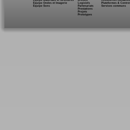
Equipe Matériaux et Structures
Brevets
Ressources humaine
Equipe Ondes et Imagerie
Logiciels
Plateformes & Centre
Equipe Sons
Partenariats
Services communs
Prestations
Projets
Prototypes