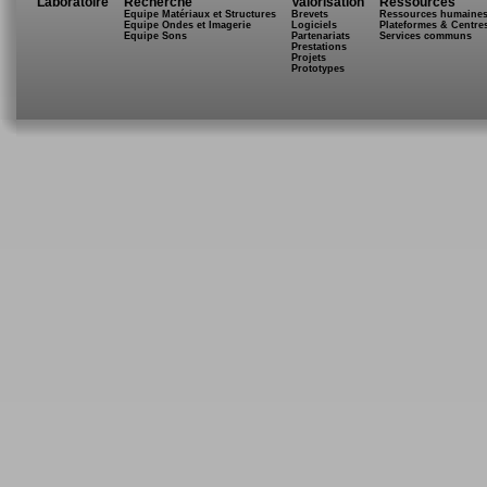
Laboratoire
Recherche
Valorisation
Ressources
Equipe Matériaux et Structures
Brevets
Ressources humaine
Equipe Ondes et Imagerie
Logiciels
Plateformes & Centre
Equipe Sons
Partenariats
Services communs
Prestations
Projets
Prototypes