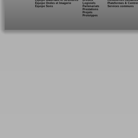
Equipe Matériaux et Structures
Brevets
Ressources humaine
Equipe Ondes et Imagerie
Logiciels
Plateformes & Centre
Equipe Sons
Partenariats
Services communs
Prestations
Projets
Prototypes