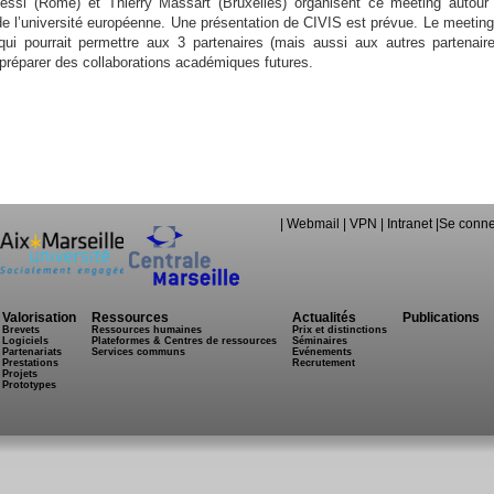
dessi (Rome) et Thierry Massart (Bruxelles) organisent ce meeting autour
de l’université européenne. Une présentation de CIVIS est prévue. Le meeting
 qui pourrait permettre aux 3 partenaires (mais aussi aux autres partenair
préparer des collaborations académiques futures.
|
Webmail
|
VPN
|
Intranet
|
Se conne
Valorisation
Ressources
Actualités
Publications
Brevets
Ressources humaines
Prix et distinctions
Logiciels
Plateformes & Centres de ressources
Séminaires
Partenariats
Services communs
Evénements
Prestations
Recrutement
Projets
Prototypes