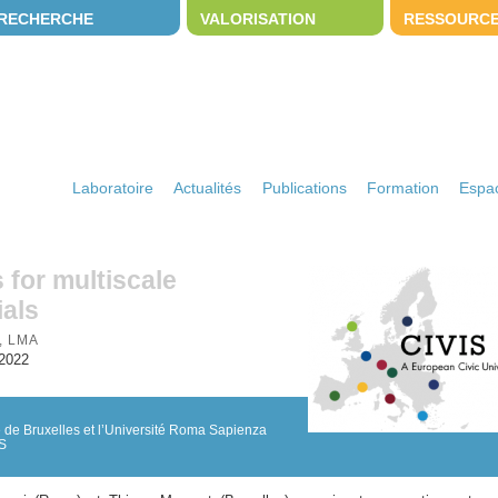
RECHERCHE
VALORISATION
RESSOURC
Laboratoire
Actualités
Publications
Formation
Espac
 for multiscale
als
, LMA
 2022
re de Bruxelles et l’Université Roma Sapienza
IS