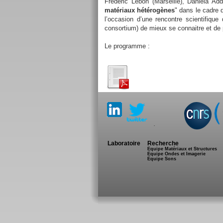
Frédéric Lebon (Marseille), Daniela Ad
matériaux hétérogènes
" dans le cadre 
l’occasion d’une rencontre scientifique
consortium) de mieux se connaitre et de 
Le programme :
.
Laboratoire
Recherche
Equipe Matériaux et Structures
Equipe Ondes et Imagerie
Equipe Sons