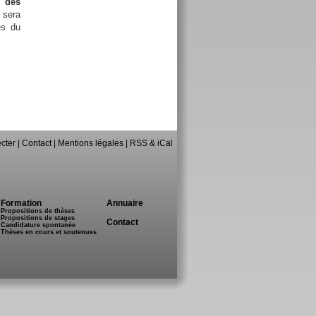
 "
des
 sera
es du
cter
|
Contact
|
Mentions légales
|
RSS & iCal
Formation
Annuaire
Propositions de thèses
Propositions de stages
Contact
Candidature spontanée
Thèses en cours et soutenues